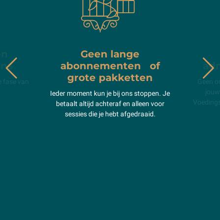
en
Geen lange
ons
abonnementen of
adm
grote pakketten
ke fase van
Geen on
jouw 
Ieder moment kun je bij ons stoppen. Je
Voedings
betaalt altijd achteraf en alleen voor
sessies die je hebt afgedraaid.