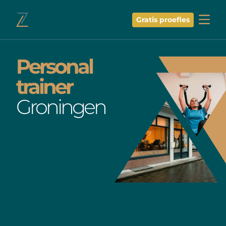
Gratis proefles
Ga naar de inhoud
Personal
trainer
Groningen