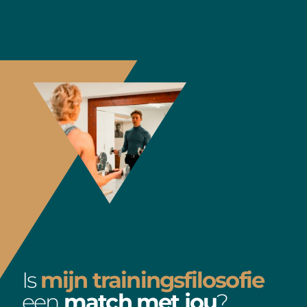
Is
mijn trainingsfilosofie
een
match met jou
?