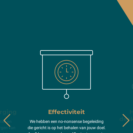
orging
Effectiviteit
H
des
tief en
We hebben een no-nonsense begeleiding
orgen van
die gericht is op het behalen van jouw doel.