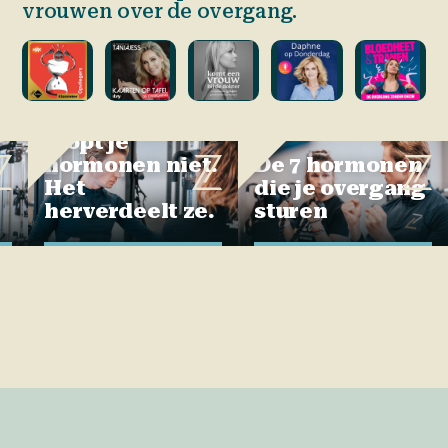
vrouwen over de overgang.
De menopauze
stopt je
Opvliegers
hormonen niet.
De 7 hormonen
Over de overgang bestaan veel misverstanden.
In deze podcast volgt vijftigplusser Elles de
Het
die je overgang
Bruin de overgang in de hoop het taboe nu
herverdeelt ze.
sturen
eindelijk te doorbreken.
44 m
Beluister via je favoriete podcast-app
Kaarten op Tafel — Tanja Jess
Tanja Jess deelt alle tips & tricks, adresjes,
producten, go to’s die haar en haar vriendinnen
door de peri- en post-menopauze geholpen
hebben.
Beluister via je favoriete podcast-app
Komt een Vrouw bij de Dokter
Elly, moeder van Bridget, praat openhartig over