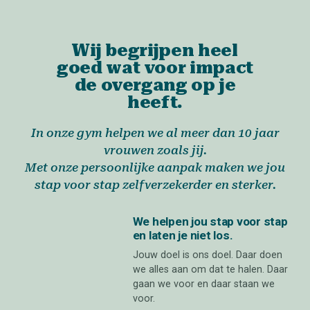
haar ervaring met de menopauze. Over
hormonale klachten, haar zoektocht naar
oplossingen, en de impact van de overgang op
Wij begrijpen heel
haar leven en relaties.
goed wat voor impact
44 m
de overgang op je
Beluister via je favoriete podcast-app
heeft.
Daphne op Donderdag — Caroline Tensen
Caroline Tensen is een van de bekendste
gezichten van de Nederlandse televisie en
In onze gym helpen we al meer dan 10 jaar
durft als een van de eersten de hevige impact
vrouwen zoals jij.
van de menopauze aan te kaarten. Open, eerlijk
Met onze persoonlijke aanpak maken we jou
en heel herkenbaar.
stap voor stap zelfverzekerder en sterker.
69 m
Beluister via je favoriete podcast-app
We helpen jou stap voor stap
Bloedheet & Tranen
en laten je niet los.
De overgang zonder onzin! In Bloedheet &
Tranen beantwoordt Evi Hanssen, samen met
Jouw doel is ons doel. Daar doen
wetenschappers, elke aflevering een
we alles aan om dat te halen. Daar
brandende vraag over de overgang. Kort,
gaan we voor en daar staan we
helder en met praktische tips.
voor.