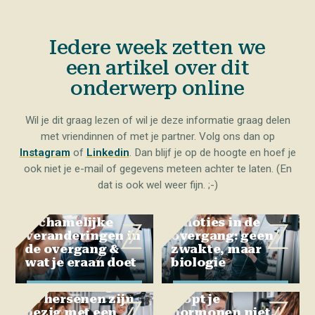
Iedere week zetten we
een artikel over dit
onderwerp online
Wil je dit graag lezen of wil je deze informatie graag delen
met vriendinnen of met je partner. Volg ons dan op
Instagram
of
Linkedin
. Dan blijf je op de hoogte en hoef je
ook niet je e-mail of gegevens meteen achter te laten. (En
dat is ook wel weer fijn. ;-)
Lichamelijke
Emoties in de
veranderingen in
overgang: geen
de overgang &
zwakte, maar
wat je eraan doet
biologie
Je bent niet gek.
De menopauze
Je hersenen zijn
stopt je
bezig met een
hormonen niet.