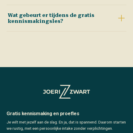
gym. Stap voor stap, zonder oordeel.
Ja, al werkt het anders dan vroeger. Met de juiste mix
Wat gebeurt er tijdens de gratis
van krachttraining, voeding en herstel lukt het wél. Bekijk
kennismakingsles?
ook onze pagina over
personal training bij afvallen
.
We luisteren naar jouw verhaal en doelen, je krijgt een
persoonlijke intake en je ervaart meteen hoe wij trainen.
100% vrijblijvend — je zit nergens aan vast.
Plan hier je
gratis kennismakingsles
.
Gratis kennismaking en proefles
Je wilt met jezelf aan de slag. En ja, dat is spannend. Daarom starten
we rustig, met een persoonlijke intake zonder verplichtingen.