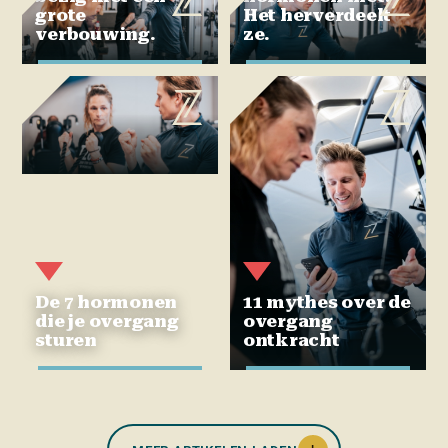
grote
Het herverdeelt
verbouwing.
ze.
De 7 hormonen
11 mythes over de
die je overgang
overgang
sturen
ontkracht