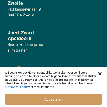
Zwolle
Klokkengieterlaan 9
8043 BA Zwolle
Joeri Zwart
Apeldoorn
Binnenkort kan je hier
slim trainen
Wij gebruiken cookies en soortgelijke technieken voor een betere
ervaring op onze site. Door akkoord te gaan, kunnen we site-statistieken
en unieke ID's verzamelen. Als je niet akkoord gaat of je toestemming
intrekt, kan dit sommige functies van de site beïnvloeden. Lees onze
BTW: NL866716543B01
KvK: 94293872
Privacy verklaring
privacyverklaring
voor meer informatie.
Algemene voorwaarden - Fitness
Algemene voorwaarden - PT
Website by
GeK
Accepteren