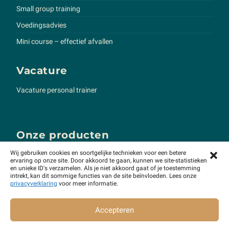
Small group training
Voedingsadvies
Mini course – effectief afvallen
Vacature
Vacature personal trainer
Onze producten
Wij gebruiken cookies en soortgelijke technieken voor een betere
Mijn lichaam als sportschool
ervaring op onze site. Door akkoord te gaan, kunnen we site-statistieken
en unieke ID's verzamelen. Als je niet akkoord gaat of je toestemming
De kracht van slim trainen
intrekt, kan dit sommige functies van de site beïnvloeden. Lees onze
privacyverklaring
voor meer informatie.
Bereken je eiwit behoefte
Personal trainer Groningen
Accepteren
Personal trainer Leeuwarden