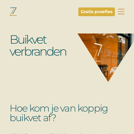
Gratis proefles
Ga naar de inhoud
Buikvet
verbranden
Hoe kom je van koppig
buikvet af?